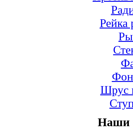
Рад
Рейка 
Ры
Сте
Ф
Фон
Шрус 
Cту
Наши 