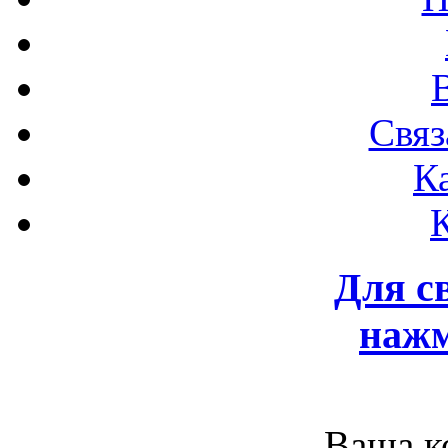
Связ
К
Для с
нажм
Ваша к