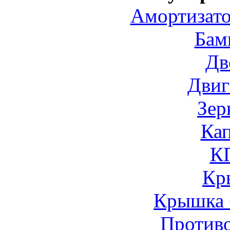
Амортизато
Бам
Дв
Двиг
Зер
Ка
К
Кр
Крышка 
Против