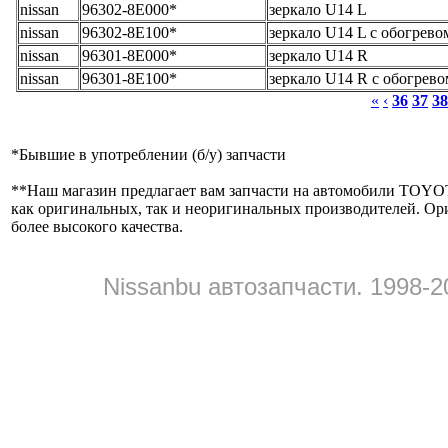
nissan
96302-8E000*
зеркало U14 L
nissan
96302-8E100*
зеркало U14 L с обогрево
nissan
96301-8E000*
зеркало U14 R
nissan
96301-8E100*
зеркало U14 R с обогрево
«
‹
36
37
38
*
Бывшие в употреблении (б/y) запчасти
**
Наш магазин предлагает вам запчасти на автомобили
как оригинальных, так и неоригинальных производителей. Ор
более высокого качества.
Nissanbu автозапчасти. 1998-2