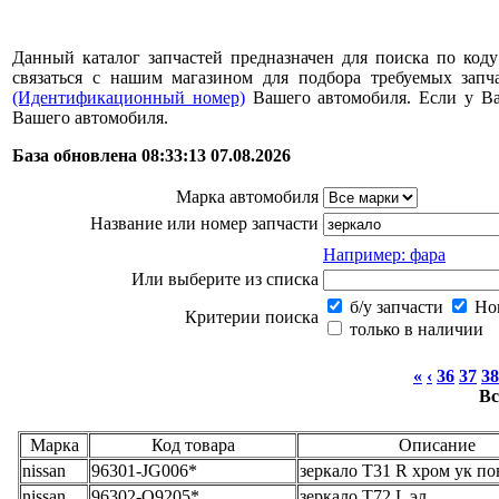
Данный каталог запчастей предназначен для поиска по коду
связаться с нашим магазином для подбора требуемых за
(Идентификационный номер)
Вашего автомобиля. Если у В
Вашего автомобиля.
База обновлена 08:33:13 07.08.2026
Марка автомобиля
Название или номер запчасти
Например: фара
Или выберите из списка
б/у запчасти
Нов
Критерии поиска
только в наличии
«
‹
36
37
38
Вс
Марка
Код товара
Описание
nissan
96301-JG006*
зеркало T31 R хром ук по
nissan
96302-Q9205*
зеркало T72 L эл.