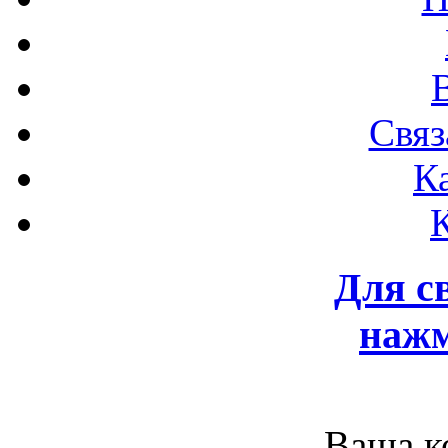
Связ
К
Для с
нажм
Ваша к