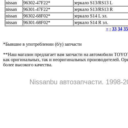
nissan
96302-47F22*
зеркало S13/RS13 L
nissan
96301-47F22*
зеркало S13/RS13 R
nissan
96302-68F02*
зеркало S14 L эл.
nissan
96301-68F02*
зеркало S14 R эл.
«
‹
33
34
35
*
Бывшие в употреблении (б/y) запчасти
**
Наш магазин предлагает вам запчасти на автомобили
как оригинальных, так и неоригинальных производителей. Ор
более высокого качества.
Nissanbu автозапчасти. 1998-2