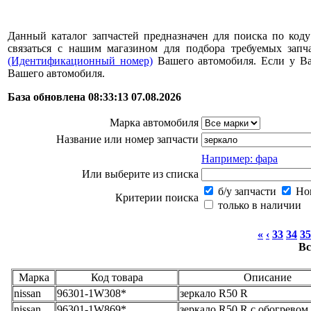
Данный каталог запчастей предназначен для поиска по коду
связаться с нашим магазином для подбора требуемых за
(Идентификационный номер)
Вашего автомобиля. Если у В
Вашего автомобиля.
База обновлена 08:33:13 07.08.2026
Марка автомобиля
Название или номер запчасти
Например: фара
Или выберите из списка
б/у запчасти
Нов
Критерии поиска
только в наличии
«
‹
33
34
35
Вс
Марка
Код товара
Описание
nissan
96301-1W308*
зеркало R50 R
nissan
96301-1W869*
зеркало R50 R с обогревом