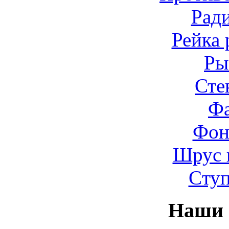
Рад
Рейка 
Ры
Сте
Ф
Фон
Шрус 
Cту
Наши 