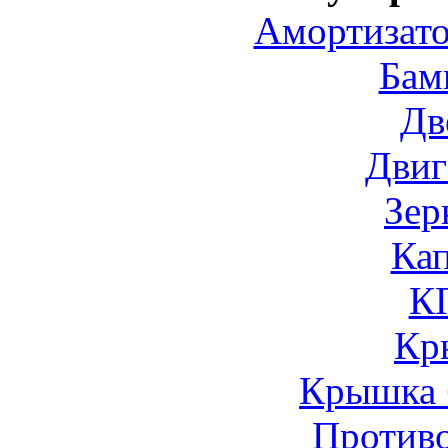
Амортизато
Бам
Дв
Двиг
Зер
Ка
К
Кр
Крышка 
Против